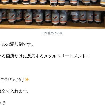
EPL社のPL-500
イルの添加剤です。
きている箇所だけに反応するメタルトリートメント！
ルに混ぜるだけ
は全て入れます。
ので