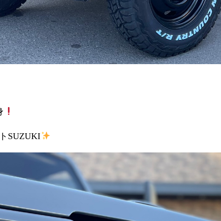
身
SUZUKI