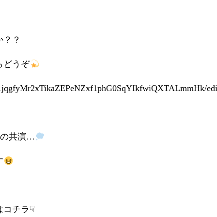
か？？
らどうぞ
s/d/1jqgfyMr2xTikaZEPeNZxf1phG0SqYIkfwiQXTALmmHk/edi
夢の共演…
す
はコチラ☟