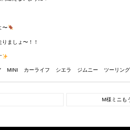
よ〜
走りましょ〜！！
す
Y
MINI
カーライフ
シエラ
ジムニー
ツーリン
M様ミニもう