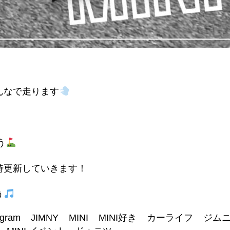
んなで走ります
う
で随時更新していきます！
う
agram
JIMNY
MINI
MINI好き
カーライフ
ジム