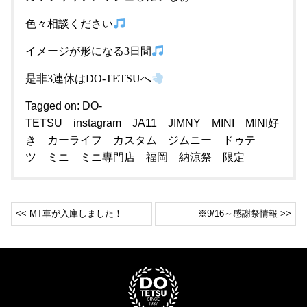
色々相談ください
イメージが形になる3日間
是非3連休はDO-TETSUへ
Tagged on:
DO-
TETSU
instagram
JA11
JIMNY
MINI
MINI好
き
カーライフ
カスタム
ジムニー
ドゥテ
ツ
ミニ
ミニ専門店
福岡
納涼祭
限定
<< MT車が入庫しました！
※9/16～感謝祭情報 >>