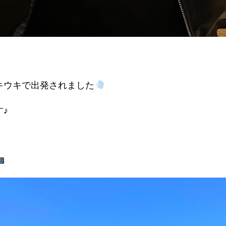
！
キウキで出発されました
♪