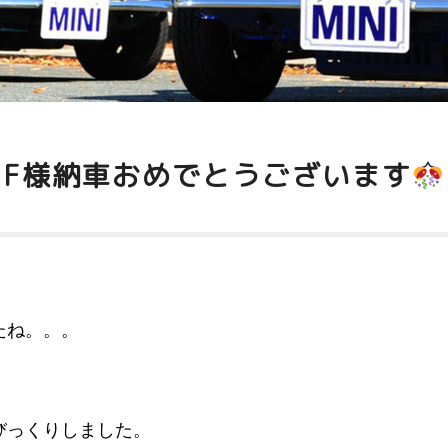
F様納車おめでとうございます
たね。。。
びっくりしました。