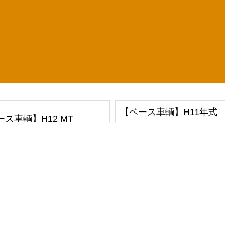
【ベース車輌】H11年式 
ース車輌】H12 MT
>>
ラインナップ
店舗 / 業務案内
BLO